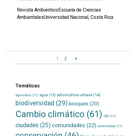
Revista AmbienticoEscuela de Ciencias
AmbientalesUniversidad Nacional, Costa Rica
Leer
por
más...
1
2
Temáticas
agua
(13)
arboricultura urbana
(14)
agricultura
(11)
biodiversidad
(29)
bosques
(20)
Cambio climático
(61)
CBI
(11)
ciudades
(25)
comunidades
(22)
conectividad
(11)
conservación
(46)