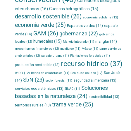
Corredores biológicos
interurbanos
(16)
Cuencas hidrográficas
(15)
desarrollo sostenible
(26)
economía solidaria
(12)
economía verde
(25)
Espacios verdes
(14)
espacio
GAM
(26)
gobernanza
(22)
verde
(14)
gobiernos
humedales
(15)
manglar
(14)
locales
(12)
Manejo integrado
(11)
mecanismos financieros
(12)
pago servicios
monitoreo
(11)
México
(11)
ambientales
(12)
paisaje urbano
(11)
Plantaciones forestales
(11)
recurso hídrico
(37)
producción sostenible
(13)
San José
REDD
(12)
Residuos sólidos
(12)
Redes de colaboración
(11)
SbN
(23)
(14)
seguridad alimentaria
(13)
sector forestal
(11)
Soluciones
servicios ecosistémicos
(13)
SINAC
(11)
basadas en la naturaleza
(24)
sostenibilidad
(13)
trama verde
(25)
territorios rurales
(13)