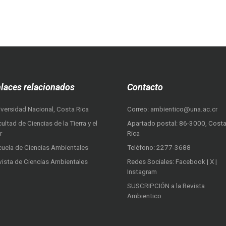
laces relacionados
Contacto
iversidad Nacional, Costa Rica
Correo:
ambientico@una.ac.cr
ultad de Ciencias de la Tierra y el
Apartado postal: 86-3000, Cost
r
Rica
cuela de Ciencias Ambientales
Teléfono:
2277-3688
vista de Ciencias Ambientales
Redes Sociales:
Facebook
|
X
|
Instagram
SUSCRIPCIÓN a la Revista
Ambientico