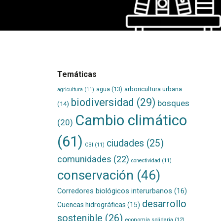
Temáticas
agua
(13)
arboricultura urbana
agricultura
(11)
biodiversidad
(29)
bosques
(14)
Cambio climático
(20)
(61)
ciudades
(25)
CBI
(11)
comunidades
(22)
conectividad
(11)
conservación
(46)
Corredores biológicos interurbanos
(16)
desarrollo
Cuencas hidrográficas
(15)
sostenible
(26)
economía solidaria
(12)