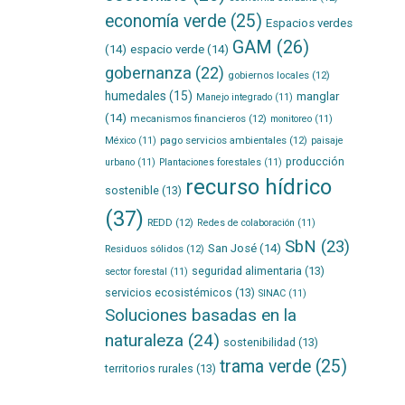
economía verde
(25)
Espacios verdes
GAM
(26)
(14)
espacio verde
(14)
gobernanza
(22)
gobiernos locales
(12)
humedales
(15)
manglar
Manejo integrado
(11)
(14)
mecanismos financieros
(12)
monitoreo
(11)
pago servicios ambientales
(12)
México
(11)
paisaje
producción
urbano
(11)
Plantaciones forestales
(11)
recurso hídrico
sostenible
(13)
(37)
REDD
(12)
Redes de colaboración
(11)
SbN
(23)
San José
(14)
Residuos sólidos
(12)
seguridad alimentaria
(13)
sector forestal
(11)
servicios ecosistémicos
(13)
SINAC
(11)
Soluciones basadas en la
naturaleza
(24)
sostenibilidad
(13)
trama verde
(25)
territorios rurales
(13)