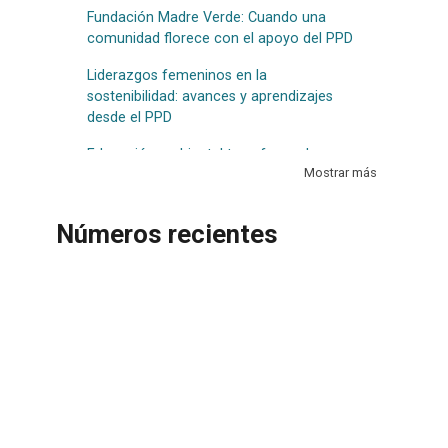
Fundación Madre Verde: Cuando una
comunidad florece con el apoyo del PPD
Liderazgos femeninos en la
sostenibilidad: avances y aprendizajes
desde el PPD
Educación ambiental transformadora
Mostrar más
para la sostenibilidad marina en el Golfo
de Nicoya
Números recientes
Aprendizajes y desafíos para el futuro:
balance general de resultados, desafíos
institucionales y horizontes de trabajo del
Programa de Pequeñas Donaciones
Experiencias comunitarias y retos en la
implementación del proyecto de
compostaje domiciliario en Oreamuno,
Costa Rica
Certificación de productos orgánicos: