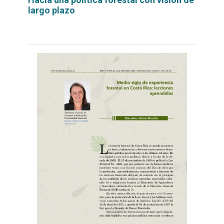
largo plazo
Leer
por
más...