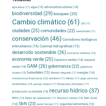
agua
(13)
arboricultura urbana
(14)
agricultura
(11)
biodiversidad
(29)
bosques
(20)
Cambio climático
(61)
CBI
(11)
ciudades
(25)
comunidades
(22)
conectividad
(11)
conservación
(46)
Corredores biológicos
interurbanos
(16)
Cuencas hidrográficas
(15)
desarrollo sostenible
(26)
economía solidaria
(12)
economía verde
(25)
Espacios verdes
(14)
espacio
GAM
(26)
gobernanza
(22)
verde
(14)
gobiernos
humedales
(15)
manglar
(14)
locales
(12)
Manejo integrado
(11)
mecanismos financieros
(12)
pago servicios
monitoreo
(11)
México
(11)
ambientales
(12)
paisaje urbano
(11)
Plantaciones forestales
(11)
recurso hídrico
(37)
producción sostenible
(13)
San José
REDD
(12)
Residuos sólidos
(12)
Redes de colaboración
(11)
SbN
(23)
(14)
seguridad alimentaria
(13)
sector forestal
(11)