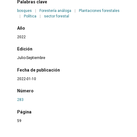
Palabras clave
bosques
|
Forestería análoga
|
Plantaciones forestales
|
Política
|
sector forestal
Año
2022
Edición
Julio-Septiembre
Fecha de publicación
2022-01-10
Número
283
Página
59