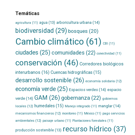
Temáticas
agua
(13)
arboricultura urbana
(14)
agricultura
(11)
biodiversidad
(29)
bosques
(20)
Cambio climático
(61)
CBI
(11)
ciudades
(25)
comunidades
(22)
conectividad
(11)
conservación
(46)
Corredores biológicos
interurbanos
(16)
Cuencas hidrográficas
(15)
desarrollo sostenible
(26)
economía solidaria
(12)
economía verde
(25)
Espacios verdes
(14)
espacio
GAM
(26)
gobernanza
(22)
verde
(14)
gobiernos
humedales
(15)
manglar
(14)
locales
(12)
Manejo integrado
(11)
mecanismos financieros
(12)
pago servicios
monitoreo
(11)
México
(11)
ambientales
(12)
paisaje urbano
(11)
Plantaciones forestales
(11)
recurso hídrico
(37)
producción sostenible
(13)