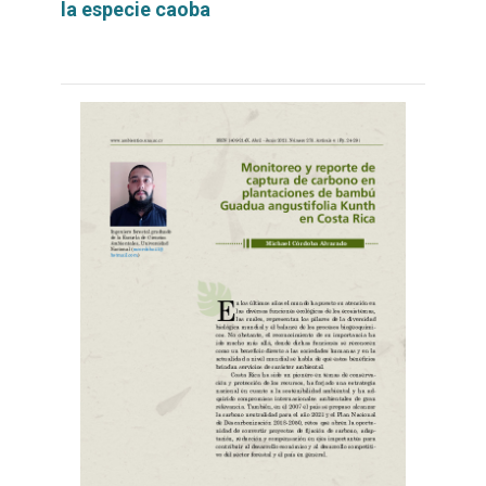
la especie caoba
Leer
por
más...