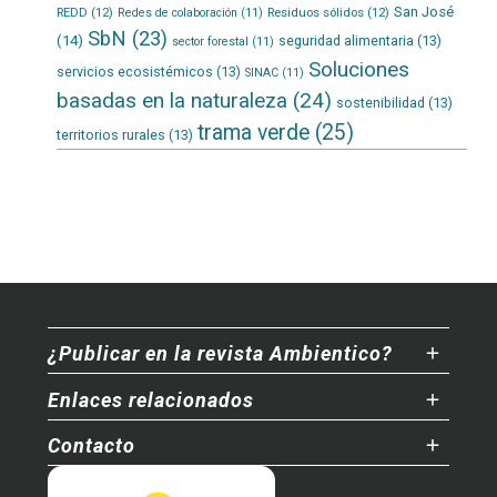
San José
REDD
(12)
Residuos sólidos
(12)
Redes de colaboración
(11)
SbN
(23)
(14)
seguridad alimentaria
(13)
sector forestal
(11)
Soluciones
servicios ecosistémicos
(13)
SINAC
(11)
basadas en la naturaleza
(24)
sostenibilidad
(13)
trama verde
(25)
territorios rurales
(13)
¿Publicar en la revista Ambientico?
Enlaces relacionados
Contacto