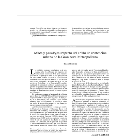
Leer
por
más...