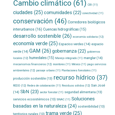
Cambio climático
(61)
CBI
(11)
ciudades
(25)
comunidades
(22)
conectividad
(11)
conservación
(46)
Corredores biológicos
interurbanos
(16)
Cuencas hidrográficas
(15)
desarrollo sostenible
(26)
economía solidaria
(12)
economía verde
(25)
Espacios verdes
(14)
espacio
GAM
(26)
gobernanza
(22)
verde
(14)
gobiernos
humedales
(15)
manglar
(14)
locales
(12)
Manejo integrado
(11)
mecanismos financieros
(12)
pago servicios
monitoreo
(11)
México
(11)
ambientales
(12)
paisaje urbano
(11)
Plantaciones forestales
(11)
recurso hídrico
(37)
producción sostenible
(13)
San José
REDD
(12)
Residuos sólidos
(12)
Redes de colaboración
(11)
SbN
(23)
(14)
seguridad alimentaria
(13)
sector forestal
(11)
Soluciones
servicios ecosistémicos
(13)
SINAC
(11)
basadas en la naturaleza
(24)
sostenibilidad
(13)
trama verde
(25)
territorios rurales
(13)