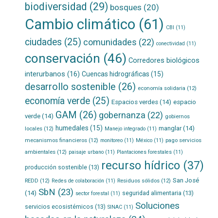
biodiversidad
(29)
bosques
(20)
Cambio climático
(61)
CBI
(11)
ciudades
(25)
comunidades
(22)
conectividad
(11)
conservación
(46)
Corredores biológicos
interurbanos
(16)
Cuencas hidrográficas
(15)
desarrollo sostenible
(26)
economía solidaria
(12)
economía verde
(25)
Espacios verdes
(14)
espacio
GAM
(26)
gobernanza
(22)
verde
(14)
gobiernos
humedales
(15)
manglar
(14)
locales
(12)
Manejo integrado
(11)
mecanismos financieros
(12)
pago servicios
monitoreo
(11)
México
(11)
ambientales
(12)
paisaje urbano
(11)
Plantaciones forestales
(11)
recurso hídrico
(37)
producción sostenible
(13)
San José
REDD
(12)
Residuos sólidos
(12)
Redes de colaboración
(11)
SbN
(23)
(14)
seguridad alimentaria
(13)
sector forestal
(11)
Soluciones
servicios ecosistémicos
(13)
SINAC
(11)