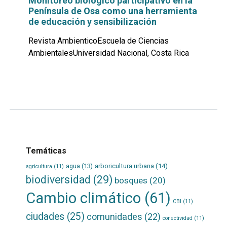
Monitoreo biológico participativo en la
Península de Osa como una herramienta
de educación y sensibilización
Revista AmbienticoEscuela de Ciencias
AmbientalesUniversidad Nacional, Costa Rica
Leer
por
más...
Temáticas
agua
(13)
arboricultura urbana
(14)
agricultura
(11)
biodiversidad
(29)
bosques
(20)
Cambio climático
(61)
CBI
(11)
ciudades
(25)
comunidades
(22)
conectividad
(11)