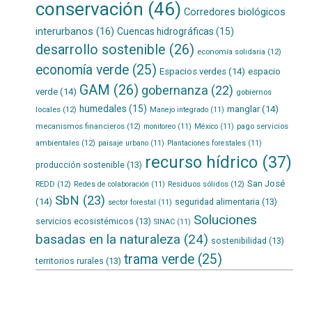
conservación
(46)
Corredores biológicos
interurbanos
(16)
Cuencas hidrográficas
(15)
desarrollo sostenible
(26)
economía solidaria
(12)
economía verde
(25)
Espacios verdes
(14)
espacio
GAM
(26)
gobernanza
(22)
verde
(14)
gobiernos
humedales
(15)
manglar
(14)
locales
(12)
Manejo integrado
(11)
mecanismos financieros
(12)
pago servicios
monitoreo
(11)
México
(11)
ambientales
(12)
paisaje urbano
(11)
Plantaciones forestales
(11)
recurso hídrico
(37)
producción sostenible
(13)
San José
REDD
(12)
Residuos sólidos
(12)
Redes de colaboración
(11)
SbN
(23)
(14)
seguridad alimentaria
(13)
sector forestal
(11)
Soluciones
servicios ecosistémicos
(13)
SINAC
(11)
basadas en la naturaleza
(24)
sostenibilidad
(13)
trama verde
(25)
territorios rurales
(13)