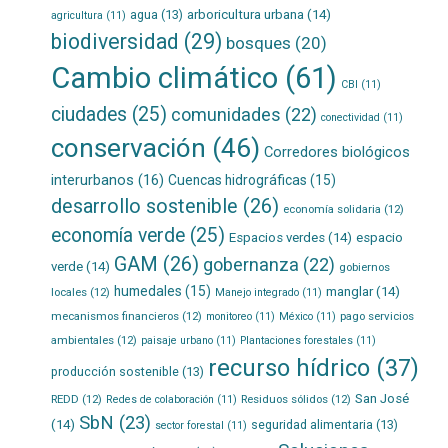
agua
(13)
arboricultura urbana
(14)
agricultura
(11)
biodiversidad
(29)
bosques
(20)
Cambio climático
(61)
CBI
(11)
ciudades
(25)
comunidades
(22)
conectividad
(11)
conservación
(46)
Corredores biológicos
interurbanos
(16)
Cuencas hidrográficas
(15)
desarrollo sostenible
(26)
economía solidaria
(12)
economía verde
(25)
Espacios verdes
(14)
espacio
GAM
(26)
gobernanza
(22)
verde
(14)
gobiernos
humedales
(15)
manglar
(14)
locales
(12)
Manejo integrado
(11)
mecanismos financieros
(12)
pago servicios
monitoreo
(11)
México
(11)
ambientales
(12)
paisaje urbano
(11)
Plantaciones forestales
(11)
recurso hídrico
(37)
producción sostenible
(13)
San José
REDD
(12)
Residuos sólidos
(12)
Redes de colaboración
(11)
SbN
(23)
(14)
seguridad alimentaria
(13)
sector forestal
(11)