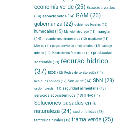
economía verde
(25)
Espacios verdes
GAM
(26)
(14)
espacio verde
(14)
gobernanza
(22)
gobiernos locales
(12)
humedales
(15)
manglar
Manejo integrado
(11)
(14)
mecanismos financieros
(12)
monitoreo
(11)
pago servicios ambientales
(12)
México
(11)
paisaje
producción
urbano
(11)
Plantaciones forestales
(11)
recurso hídrico
sostenible
(13)
(37)
REDD
(12)
Redes de colaboración
(11)
SbN
(23)
San José
(14)
Residuos sólidos
(12)
seguridad alimentaria
(13)
sector forestal
(11)
servicios ecosistémicos
(13)
SINAC
(11)
Soluciones basadas en la
naturaleza
(24)
sostenibilidad
(13)
trama verde
(25)
territorios rurales
(13)