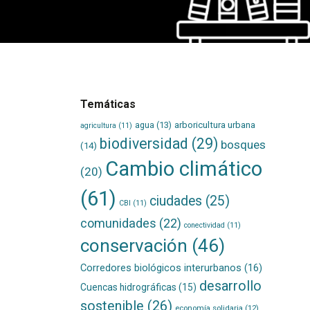
Temáticas
agua
(13)
arboricultura urbana
agricultura
(11)
biodiversidad
(29)
bosques
(14)
Cambio climático
(20)
(61)
ciudades
(25)
CBI
(11)
comunidades
(22)
conectividad
(11)
conservación
(46)
Corredores biológicos interurbanos
(16)
desarrollo
Cuencas hidrográficas
(15)
sostenible
(26)
economía solidaria
(12)