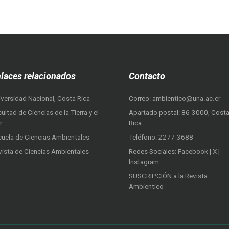
laces relacionados
Contacto
iversidad Nacional, Costa Rica
Correo:
ambientico@una.ac.cr
ultad de Ciencias de la Tierra y el
Apartado postal: 86-3000, Cost
r
Rica
cuela de Ciencias Ambientales
Teléfono:
2277-3688
vista de Ciencias Ambientales
Redes Sociales:
Facebook
|
X
|
Instagram
SUSCRIPCIÓN a la Revista
Ambientico