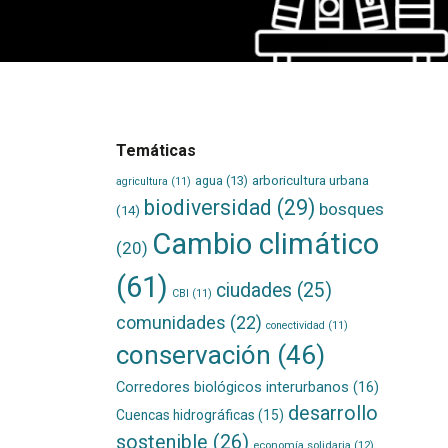
Temáticas
agua
(13)
arboricultura urbana
agricultura
(11)
biodiversidad
(29)
bosques
(14)
Cambio climático
(20)
(61)
ciudades
(25)
CBI
(11)
comunidades
(22)
conectividad
(11)
conservación
(46)
Corredores biológicos interurbanos
(16)
desarrollo
Cuencas hidrográficas
(15)
sostenible
(26)
economía solidaria
(12)