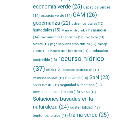
economía verde
(25)
Espacios verdes
GAM
(26)
(14)
espacio verde
(14)
gobernanza
(22)
gobiernos locales
(12)
humedales
(15)
manglar
Manejo integrado
(11)
(14)
mecanismos financieros
(12)
monitoreo
(11)
pago servicios ambientales
(12)
México
(11)
paisaje
producción
urbano
(11)
Plantaciones forestales
(11)
recurso hídrico
sostenible
(13)
(37)
REDD
(12)
Redes de colaboración
(11)
SbN
(23)
San José
(14)
Residuos sólidos
(12)
seguridad alimentaria
(13)
sector forestal
(11)
servicios ecosistémicos
(13)
SINAC
(11)
Soluciones basadas en la
naturaleza
(24)
sostenibilidad
(13)
trama verde
(25)
territorios rurales
(13)