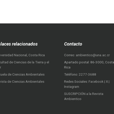
laces relacionados
Contacto
iversidad Nacional, Costa Rica
Correo:
ambientico@una.ac.cr
ultad de Ciencias de la Tierra y el
Apartado postal: 86-3000, Cost
r
Rica
cuela de Ciencias Ambientales
Teléfono:
2277-3688
vista de Ciencias Ambientales
Redes Sociales:
Facebook
|
X
|
Instagram
SUSCRIPCIÓN a la Revista
Ambientico