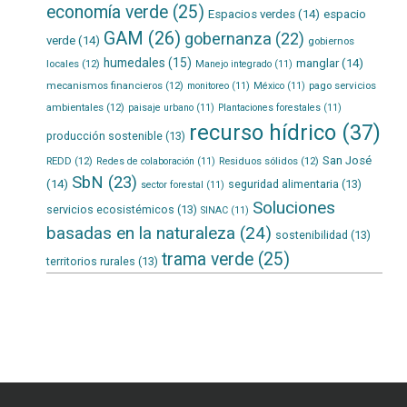
economía verde
(25)
Espacios verdes
(14)
espacio
GAM
(26)
gobernanza
(22)
verde
(14)
gobiernos
humedales
(15)
manglar
(14)
locales
(12)
Manejo integrado
(11)
mecanismos financieros
(12)
pago servicios
monitoreo
(11)
México
(11)
ambientales
(12)
paisaje urbano
(11)
Plantaciones forestales
(11)
recurso hídrico
(37)
producción sostenible
(13)
San José
REDD
(12)
Residuos sólidos
(12)
Redes de colaboración
(11)
SbN
(23)
(14)
seguridad alimentaria
(13)
sector forestal
(11)
Soluciones
servicios ecosistémicos
(13)
SINAC
(11)
basadas en la naturaleza
(24)
sostenibilidad
(13)
trama verde
(25)
territorios rurales
(13)