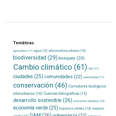
Leer
por
más...
Temáticas
agua
(13)
arboricultura urbana
(14)
agricultura
(11)
biodiversidad
(29)
bosques
(20)
Cambio climático
(61)
CBI
(11)
ciudades
(25)
comunidades
(22)
conectividad
(11)
conservación
(46)
Corredores biológicos
interurbanos
(16)
Cuencas hidrográficas
(15)
desarrollo sostenible
(26)
economía solidaria
(12)
economía verde
(25)
Espacios verdes
(14)
espacio
GAM
(26)
gobernanza
(22)
verde
(14)