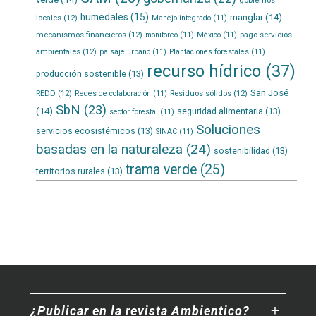
gobiernos
humedales
(15)
manglar
(14)
locales
(12)
Manejo integrado
(11)
mecanismos financieros
(12)
pago servicios
monitoreo
(11)
México
(11)
ambientales
(12)
paisaje urbano
(11)
Plantaciones forestales
(11)
recurso hídrico
(37)
producción sostenible
(13)
San José
REDD
(12)
Residuos sólidos
(12)
Redes de colaboración
(11)
SbN
(23)
(14)
seguridad alimentaria
(13)
sector forestal
(11)
Soluciones
servicios ecosistémicos
(13)
SINAC
(11)
basadas en la naturaleza
(24)
sostenibilidad
(13)
trama verde
(25)
territorios rurales
(13)
¿Publicar en la revista Ambientico?