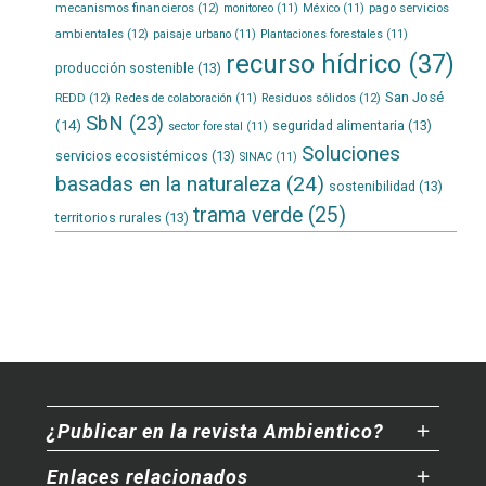
mecanismos financieros
(12)
pago servicios
monitoreo
(11)
México
(11)
ambientales
(12)
paisaje urbano
(11)
Plantaciones forestales
(11)
recurso hídrico
(37)
producción sostenible
(13)
San José
REDD
(12)
Residuos sólidos
(12)
Redes de colaboración
(11)
SbN
(23)
(14)
seguridad alimentaria
(13)
sector forestal
(11)
Soluciones
servicios ecosistémicos
(13)
SINAC
(11)
basadas en la naturaleza
(24)
sostenibilidad
(13)
trama verde
(25)
territorios rurales
(13)
¿Publicar en la revista Ambientico?
Enlaces relacionados