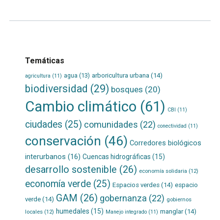
Temáticas
agua
(13)
arboricultura urbana
(14)
agricultura
(11)
biodiversidad
(29)
bosques
(20)
Cambio climático
(61)
CBI
(11)
ciudades
(25)
comunidades
(22)
conectividad
(11)
conservación
(46)
Corredores biológicos
interurbanos
(16)
Cuencas hidrográficas
(15)
desarrollo sostenible
(26)
economía solidaria
(12)
economía verde
(25)
Espacios verdes
(14)
espacio
GAM
(26)
gobernanza
(22)
verde
(14)
gobiernos
humedales
(15)
manglar
(14)
locales
(12)
Manejo integrado
(11)