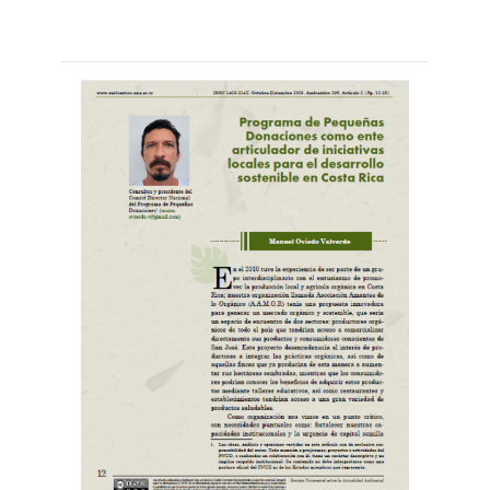
Leer
por
más...