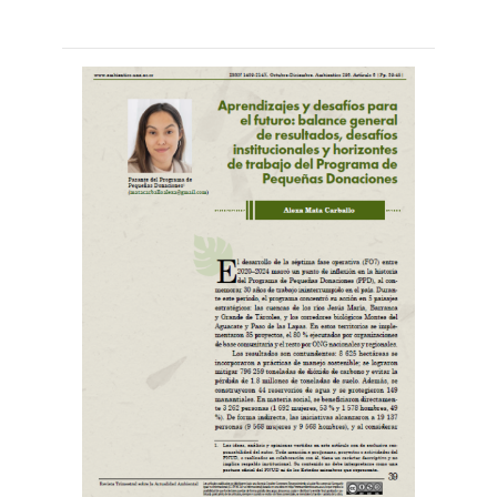
Leer
por
más...