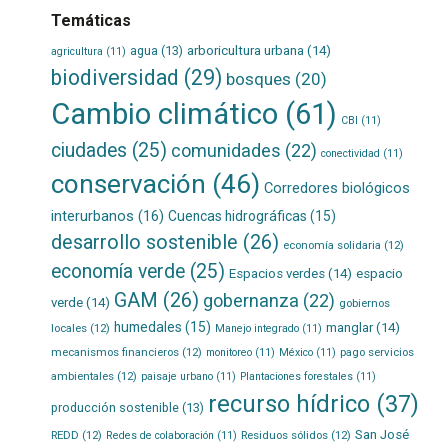
Temáticas
agua
(13)
arboricultura urbana
(14)
agricultura
(11)
biodiversidad
(29)
bosques
(20)
Cambio climático
(61)
CBI
(11)
ciudades
(25)
comunidades
(22)
conectividad
(11)
conservación
(46)
Corredores biológicos
interurbanos
(16)
Cuencas hidrográficas
(15)
desarrollo sostenible
(26)
economía solidaria
(12)
economía verde
(25)
Espacios verdes
(14)
espacio
GAM
(26)
gobernanza
(22)
verde
(14)
gobiernos
humedales
(15)
manglar
(14)
locales
(12)
Manejo integrado
(11)
mecanismos financieros
(12)
pago servicios
monitoreo
(11)
México
(11)
ambientales
(12)
paisaje urbano
(11)
Plantaciones forestales
(11)
recurso hídrico
(37)
producción sostenible
(13)
San José
REDD
(12)
Residuos sólidos
(12)
Redes de colaboración
(11)