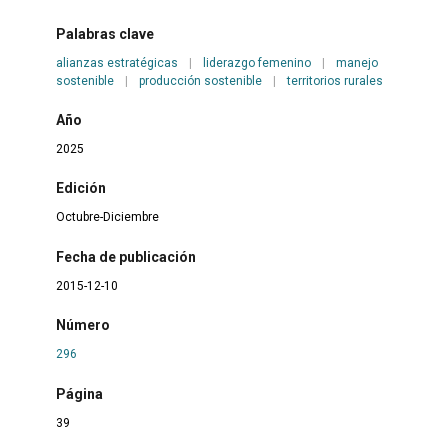
Palabras clave
alianzas estratégicas
|
liderazgo femenino
|
manejo
sostenible
|
producción sostenible
|
territorios rurales
Año
2025
Edición
Octubre-Diciembre
Fecha de publicación
2015-12-10
Número
296
Página
39