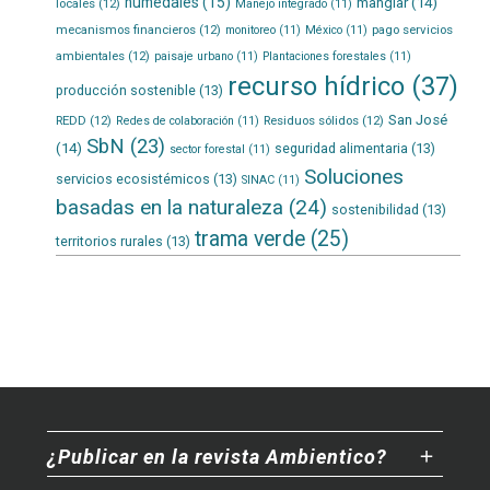
humedales
(15)
manglar
(14)
locales
(12)
Manejo integrado
(11)
mecanismos financieros
(12)
pago servicios
monitoreo
(11)
México
(11)
ambientales
(12)
paisaje urbano
(11)
Plantaciones forestales
(11)
recurso hídrico
(37)
producción sostenible
(13)
San José
REDD
(12)
Residuos sólidos
(12)
Redes de colaboración
(11)
SbN
(23)
(14)
seguridad alimentaria
(13)
sector forestal
(11)
Soluciones
servicios ecosistémicos
(13)
SINAC
(11)
basadas en la naturaleza
(24)
sostenibilidad
(13)
trama verde
(25)
territorios rurales
(13)
¿Publicar en la revista Ambientico?