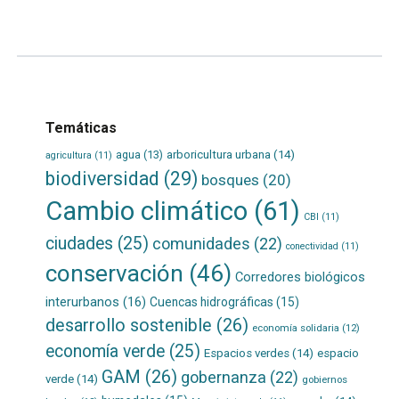
más...
Temáticas
agua
(13)
arboricultura urbana
(14)
agricultura
(11)
biodiversidad
(29)
bosques
(20)
Cambio climático
(61)
CBI
(11)
ciudades
(25)
comunidades
(22)
conectividad
(11)
conservación
(46)
Corredores biológicos
interurbanos
(16)
Cuencas hidrográficas
(15)
desarrollo sostenible
(26)
economía solidaria
(12)
economía verde
(25)
Espacios verdes
(14)
espacio
GAM
(26)
gobernanza
(22)
verde
(14)
gobiernos