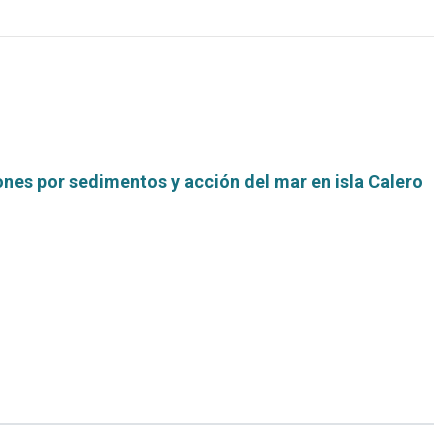
nes por sedimentos y acción del mar en isla Calero
Leer
más...