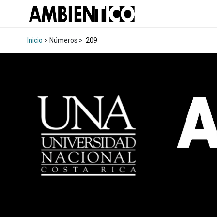
Inicio
> Números >
209