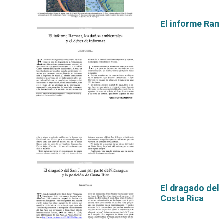
El informe Ram
por
El dragado del
Costa Rica
por