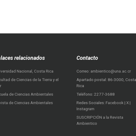
laces relacionados
Contacto
iversidad Nacional, Costa Rica
Correo:
ambientico@una.ac.cr
ultad de Ciencias de la Tierra y el
Apartado postal: 86-3000, Cost
r
Rica
cuela de Ciencias Ambientales
Teléfono:
2277-3688
vista de Ciencias Ambientales
Redes Sociales:
Facebook
|
X
|
Instagram
SUSCRIPCIÓN a la Revista
Ambientico