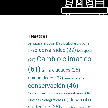
Temáticas
agua
(13)
arboricultura urbana
agricultura
(11)
biodiversidad
(29)
bosques
(14)
Cambio climático
(20)
(61)
ciudades
(25)
CBI
(11)
comunidades
(22)
conectividad
(11)
conservación
(46)
Corredores biológicos interurbanos
(16)
desarrollo
Cuencas hidrográficas
(15)
sostenible
(26)
economía solidaria
(12)