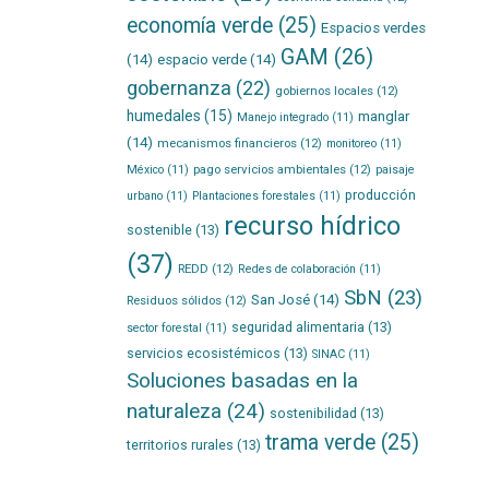
economía verde
(25)
Espacios verdes
GAM
(26)
(14)
espacio verde
(14)
gobernanza
(22)
gobiernos locales
(12)
humedales
(15)
manglar
Manejo integrado
(11)
(14)
mecanismos financieros
(12)
monitoreo
(11)
pago servicios ambientales
(12)
México
(11)
paisaje
producción
urbano
(11)
Plantaciones forestales
(11)
recurso hídrico
sostenible
(13)
(37)
REDD
(12)
Redes de colaboración
(11)
SbN
(23)
San José
(14)
Residuos sólidos
(12)
seguridad alimentaria
(13)
sector forestal
(11)
servicios ecosistémicos
(13)
SINAC
(11)
Soluciones basadas en la
naturaleza
(24)
sostenibilidad
(13)
trama verde
(25)
territorios rurales
(13)