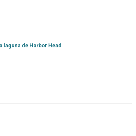
la laguna de Harbor Head
Leer
más...