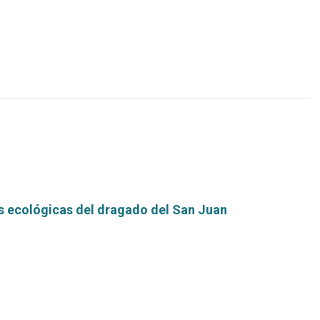
más...
 ecológicas del dragado del San Juan
Leer
más...