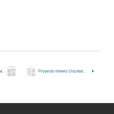
Implicaciones internacionales del dragado del San Juan: de advertencias desatendidas a riesgos de sanjuanización
Proyecto minero Crucitas: Lo que sucedió y lo que pudo suceder