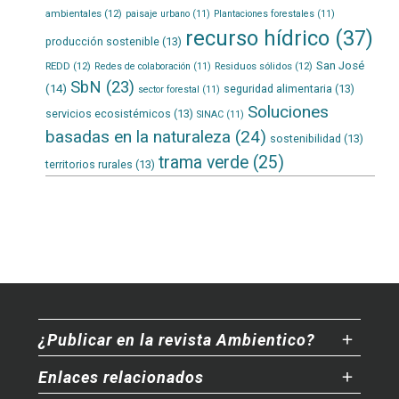
ambientales
(12)
paisaje urbano
(11)
Plantaciones forestales
(11)
recurso hídrico
(37)
producción sostenible
(13)
San José
REDD
(12)
Residuos sólidos
(12)
Redes de colaboración
(11)
SbN
(23)
(14)
seguridad alimentaria
(13)
sector forestal
(11)
Soluciones
servicios ecosistémicos
(13)
SINAC
(11)
basadas en la naturaleza
(24)
sostenibilidad
(13)
trama verde
(25)
territorios rurales
(13)
¿Publicar en la revista Ambientico?
Enlaces relacionados