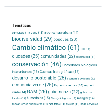
Temáticas
agua
(13)
arboricultura urbana
(14)
agricultura
(11)
biodiversidad
(29)
bosques
(20)
Cambio climático
(61)
CBI
(11)
ciudades
(25)
comunidades
(22)
conectividad
(11)
conservación
(46)
Corredores biológicos
interurbanos
(16)
Cuencas hidrográficas
(15)
desarrollo sostenible
(26)
economía solidaria
(12)
economía verde
(25)
Espacios verdes
(14)
espacio
GAM
(26)
gobernanza
(22)
verde
(14)
gobiernos
humedales
(15)
manglar
(14)
locales
(12)
Manejo integrado
(11)
mecanismos financieros
(12)
pago servicios
monitoreo
(11)
México
(11)