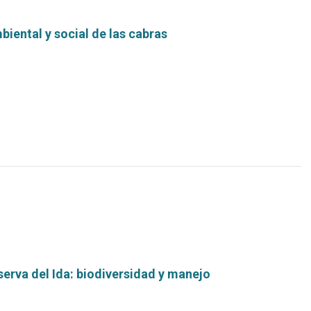
iental y social de las cabras
Leer
más...
erva del Ida: biodiversidad y manejo
Leer