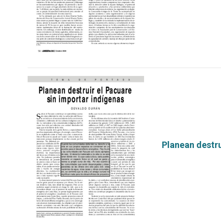
Planean destru
por