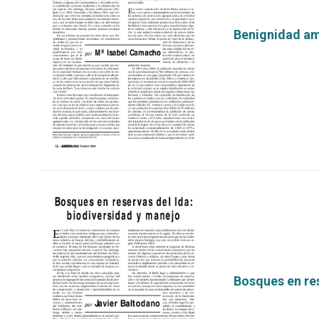
Benignidad amb
por
Bosques en res
por