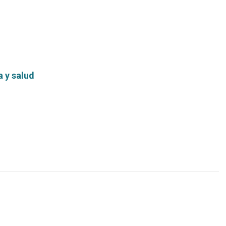
 y salud
Leer
más...