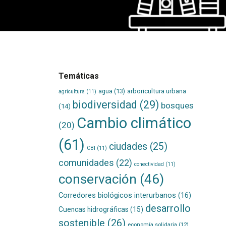
Temáticas
agua
(13)
arboricultura urbana
agricultura
(11)
biodiversidad
(29)
bosques
(14)
Cambio climático
(20)
(61)
ciudades
(25)
CBI
(11)
comunidades
(22)
conectividad
(11)
conservación
(46)
Corredores biológicos interurbanos
(16)
desarrollo
Cuencas hidrográficas
(15)
sostenible
(26)
economía solidaria
(12)