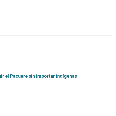
más...
ir el Pacuare sin importar indígenas
Leer
más...