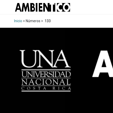
Inicio
> Números >
133