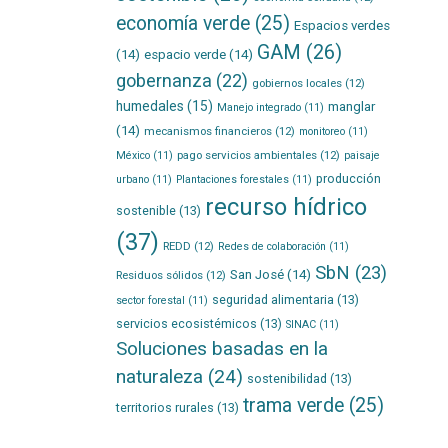
economía verde
(25)
Espacios verdes
GAM
(26)
(14)
espacio verde
(14)
gobernanza
(22)
gobiernos locales
(12)
humedales
(15)
manglar
Manejo integrado
(11)
(14)
mecanismos financieros
(12)
monitoreo
(11)
pago servicios ambientales
(12)
México
(11)
paisaje
producción
urbano
(11)
Plantaciones forestales
(11)
recurso hídrico
sostenible
(13)
(37)
REDD
(12)
Redes de colaboración
(11)
SbN
(23)
San José
(14)
Residuos sólidos
(12)
seguridad alimentaria
(13)
sector forestal
(11)
servicios ecosistémicos
(13)
SINAC
(11)
Soluciones basadas en la
naturaleza
(24)
sostenibilidad
(13)
trama verde
(25)
territorios rurales
(13)