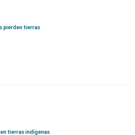
s pierden tierras
Leer
más...
en tierras indígenas