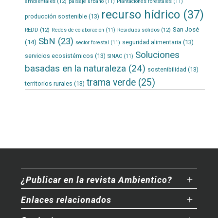
ambientales
(12)
paisaje urbano
(11)
Plantaciones forestales
(11)
recurso hídrico
(37)
producción sostenible
(13)
San José
REDD
(12)
Residuos sólidos
(12)
Redes de colaboración
(11)
SbN
(23)
(14)
seguridad alimentaria
(13)
sector forestal
(11)
Soluciones
servicios ecosistémicos
(13)
SINAC
(11)
basadas en la naturaleza
(24)
sostenibilidad
(13)
trama verde
(25)
territorios rurales
(13)
¿Publicar en la revista Ambientico?
Enlaces relacionados