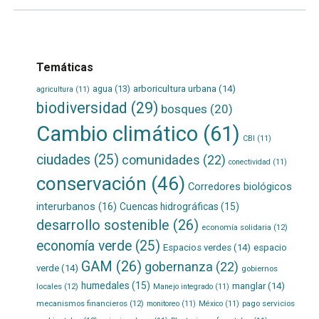
Temáticas
agua
(13)
arboricultura urbana
(14)
agricultura
(11)
biodiversidad
(29)
bosques
(20)
Cambio climático
(61)
CBI
(11)
ciudades
(25)
comunidades
(22)
conectividad
(11)
conservación
(46)
Corredores biológicos
interurbanos
(16)
Cuencas hidrográficas
(15)
desarrollo sostenible
(26)
economía solidaria
(12)
economía verde
(25)
Espacios verdes
(14)
espacio
GAM
(26)
gobernanza
(22)
verde
(14)
gobiernos
humedales
(15)
manglar
(14)
locales
(12)
Manejo integrado
(11)
mecanismos financieros
(12)
pago servicios
monitoreo
(11)
México
(11)