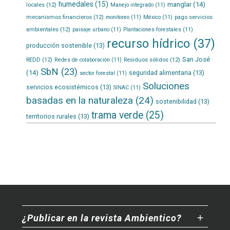
humedales
(15)
manglar
(14)
locales
(12)
Manejo integrado
(11)
mecanismos financieros
(12)
pago servicios
monitoreo
(11)
México
(11)
ambientales
(12)
paisaje urbano
(11)
Plantaciones forestales
(11)
recurso hídrico
(37)
producción sostenible
(13)
San José
REDD
(12)
Residuos sólidos
(12)
Redes de colaboración
(11)
SbN
(23)
(14)
seguridad alimentaria
(13)
sector forestal
(11)
Soluciones
servicios ecosistémicos
(13)
SINAC
(11)
basadas en la naturaleza
(24)
sostenibilidad
(13)
trama verde
(25)
territorios rurales
(13)
¿Publicar en la revista Ambientico?