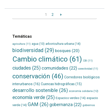
1
2
Temáticas
agua
(13)
arboricultura urbana
(14)
agricultura
(11)
biodiversidad
(29)
bosques
(20)
Cambio climático
(61)
CBI
(11)
ciudades
(25)
comunidades
(22)
conectividad
(11)
conservación
(46)
Corredores biológicos
interurbanos
(16)
Cuencas hidrográficas
(15)
desarrollo sostenible
(26)
economía solidaria
(12)
economía verde
(25)
Espacios verdes
(14)
espacio
GAM
(26)
gobernanza
(22)
verde
(14)
gobiernos