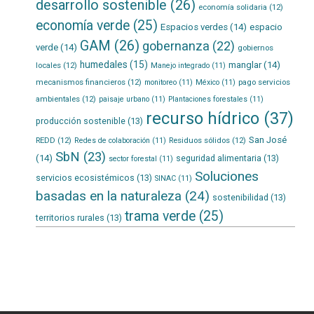
desarrollo sostenible
(26)
economía solidaria
(12)
economía verde
(25)
Espacios verdes
(14)
espacio
GAM
(26)
gobernanza
(22)
verde
(14)
gobiernos
humedales
(15)
manglar
(14)
locales
(12)
Manejo integrado
(11)
mecanismos financieros
(12)
pago servicios
monitoreo
(11)
México
(11)
ambientales
(12)
paisaje urbano
(11)
Plantaciones forestales
(11)
recurso hídrico
(37)
producción sostenible
(13)
San José
REDD
(12)
Residuos sólidos
(12)
Redes de colaboración
(11)
SbN
(23)
(14)
seguridad alimentaria
(13)
sector forestal
(11)
Soluciones
servicios ecosistémicos
(13)
SINAC
(11)
basadas en la naturaleza
(24)
sostenibilidad
(13)
trama verde
(25)
territorios rurales
(13)