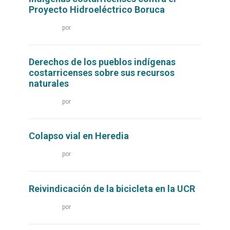
Proyecto Hidroeléctrico Boruca
Leer
por
más...
Derechos de los pueblos indígenas
costarricenses sobre sus recursos
naturales
Leer
por
más...
Colapso vial en Heredia
Leer
por
más...
Reivindicación de la bicicleta en la UCR
Leer
por
más...