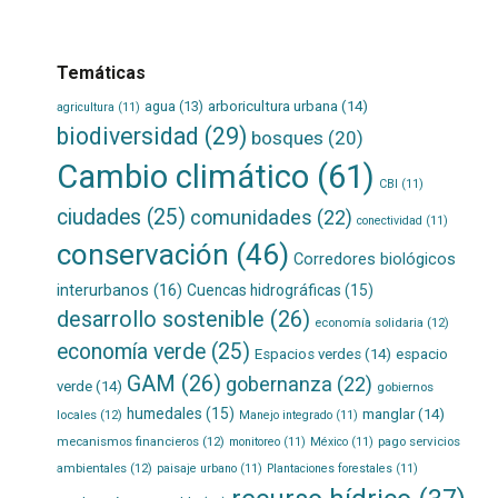
Temáticas
agua
(13)
arboricultura urbana
(14)
agricultura
(11)
biodiversidad
(29)
bosques
(20)
Cambio climático
(61)
CBI
(11)
ciudades
(25)
comunidades
(22)
conectividad
(11)
conservación
(46)
Corredores biológicos
interurbanos
(16)
Cuencas hidrográficas
(15)
desarrollo sostenible
(26)
economía solidaria
(12)
economía verde
(25)
Espacios verdes
(14)
espacio
GAM
(26)
gobernanza
(22)
verde
(14)
gobiernos
humedales
(15)
manglar
(14)
locales
(12)
Manejo integrado
(11)
mecanismos financieros
(12)
pago servicios
monitoreo
(11)
México
(11)
ambientales
(12)
paisaje urbano
(11)
Plantaciones forestales
(11)