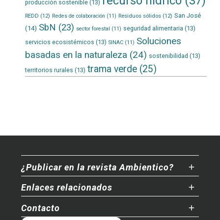
recurso hídrico
(37)
producción sostenible
(13)
San José
REDD
(12)
Residuos sólidos
(12)
Redes de colaboración
(11)
SbN
(23)
(14)
seguridad alimentaria
(13)
sector forestal
(11)
Soluciones
servicios ecosistémicos
(13)
SINAC
(11)
basadas en la naturaleza
(24)
sostenibilidad
(13)
trama verde
(25)
territorios rurales
(13)
¿Publicar en la revista Ambientico?
Enlaces relacionados
Contacto