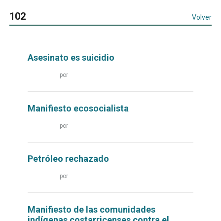
102
Volver
Asesinato es suicidio
Leer
por
más...
Manifiesto ecosocialista
Leer
por
más...
Petróleo rechazado
Leer
por
más...
Manifiesto de las comunidades
indígenas costarricenses contra el