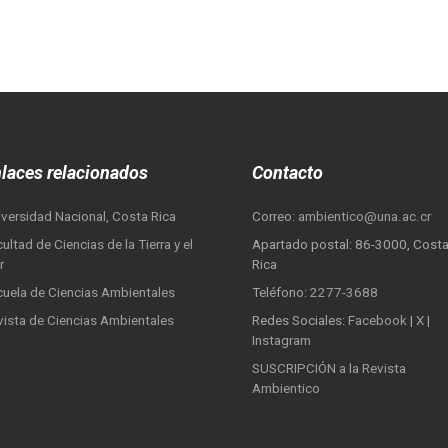
laces relacionados
Contacto
iversidad Nacional, Costa Rica
Correo:
ambientico@una.ac.cr
ultad de Ciencias de la Tierra y el
Apartado postal: 86-3000, Cost
r
Rica
cuela de Ciencias Ambientales
Teléfono:
2277-3688
vista de Ciencias Ambientales
Redes Sociales:
Facebook
|
X
|
Instagram
SUSCRIPCIÓN a la Revista
Ambientico