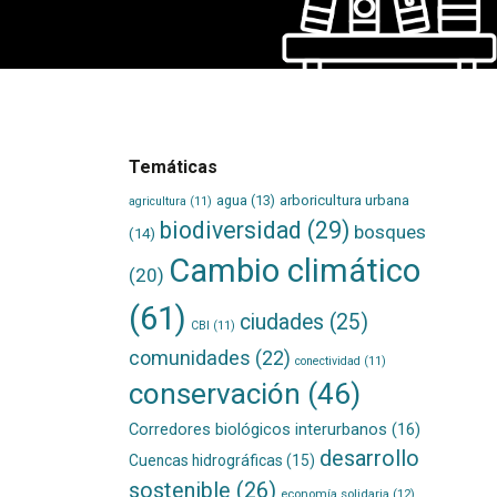
Temáticas
agua
(13)
arboricultura urbana
agricultura
(11)
biodiversidad
(29)
bosques
(14)
Cambio climático
(20)
(61)
ciudades
(25)
CBI
(11)
comunidades
(22)
conectividad
(11)
conservación
(46)
Corredores biológicos interurbanos
(16)
desarrollo
Cuencas hidrográficas
(15)
sostenible
(26)
economía solidaria
(12)