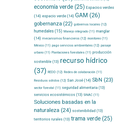
economía verde
(25)
Espacios verdes
GAM
(26)
(14)
espacio verde
(14)
gobernanza
(22)
gobiernos locales
(12)
humedales
(15)
manglar
Manejo integrado
(11)
(14)
mecanismos financieros
(12)
monitoreo
(11)
pago servicios ambientales
(12)
México
(11)
paisaje
producción
urbano
(11)
Plantaciones forestales
(11)
recurso hídrico
sostenible
(13)
(37)
REDD
(12)
Redes de colaboración
(11)
SbN
(23)
San José
(14)
Residuos sólidos
(12)
seguridad alimentaria
(13)
sector forestal
(11)
servicios ecosistémicos
(13)
SINAC
(11)
Soluciones basadas en la
naturaleza
(24)
sostenibilidad
(13)
trama verde
(25)
territorios rurales
(13)