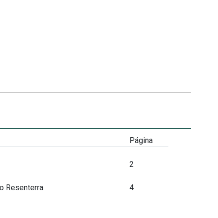
Página
2
jo Resenterra
4