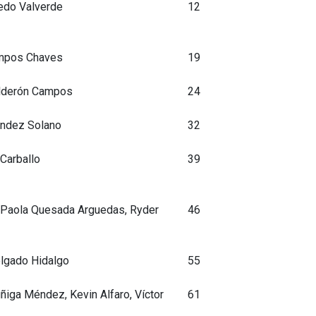
edo Valverde
12
mpos Chaves
19
alderón Campos
24
ndez Solano
32
Carballo
39
, Paola Quesada Arguedas, Ryder
46
elgado Hidalgo
55
úñiga Méndez, Kevin Alfaro, Víctor
61