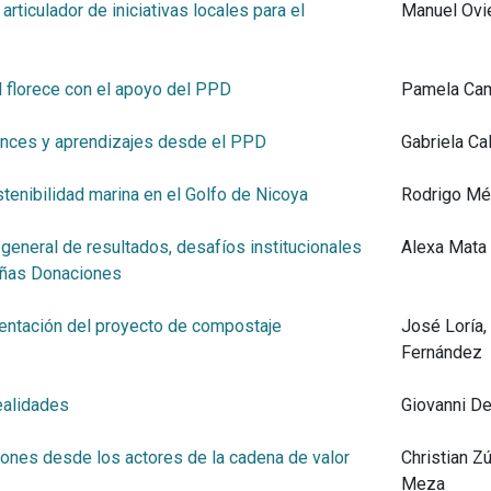
iculador de iniciativas locales para el
Manuel Ovi
 florece con el apoyo del PPD
Pamela Ca
vances y aprendizajes desde el PPD
Gabriela C
tenibilidad marina en el Golfo de Nicoya
Rodrigo Mé
 general de resultados, desafíos institucionales
Alexa Mata 
eñas Donaciones
mentación del proyecto de compostaje
José Loría
Fernández
ealidades
Giovanni D
ciones desde los actores de la cadena de valor
Christian Z
Meza