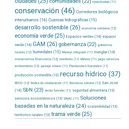
ciudades
(25)
comunidades
(22)
conectividad
(11)
conservación
(46)
Corredores biológicos
interurbanos
(16)
Cuencas hidrográficas
(15)
desarrollo sostenible
(26)
economía solidaria
(12)
economía verde
(25)
Espacios verdes
(14)
espacio
GAM
(26)
gobernanza
(22)
verde
(14)
gobiernos
humedales
(15)
manglar
(14)
locales
(12)
Manejo integrado
(11)
mecanismos financieros
(12)
pago servicios
monitoreo
(11)
México
(11)
ambientales
(12)
paisaje urbano
(11)
Plantaciones forestales
(11)
recurso hídrico
(37)
producción sostenible
(13)
San José
REDD
(12)
Residuos sólidos
(12)
Redes de colaboración
(11)
SbN
(23)
(14)
seguridad alimentaria
(13)
sector forestal
(11)
Soluciones
servicios ecosistémicos
(13)
SINAC
(11)
basadas en la naturaleza
(24)
sostenibilidad
(13)
trama verde
(25)
territorios rurales
(13)