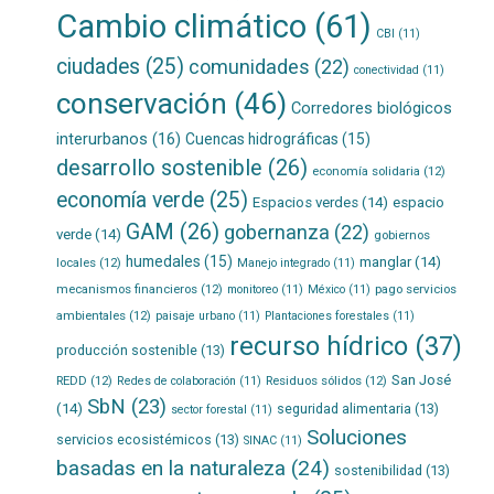
Cambio climático
(61)
CBI
(11)
ciudades
(25)
comunidades
(22)
conectividad
(11)
conservación
(46)
Corredores biológicos
interurbanos
(16)
Cuencas hidrográficas
(15)
desarrollo sostenible
(26)
economía solidaria
(12)
economía verde
(25)
Espacios verdes
(14)
espacio
GAM
(26)
gobernanza
(22)
verde
(14)
gobiernos
humedales
(15)
manglar
(14)
locales
(12)
Manejo integrado
(11)
mecanismos financieros
(12)
pago servicios
monitoreo
(11)
México
(11)
ambientales
(12)
paisaje urbano
(11)
Plantaciones forestales
(11)
recurso hídrico
(37)
producción sostenible
(13)
San José
REDD
(12)
Residuos sólidos
(12)
Redes de colaboración
(11)
SbN
(23)
(14)
seguridad alimentaria
(13)
sector forestal
(11)
Soluciones
servicios ecosistémicos
(13)
SINAC
(11)
basadas en la naturaleza
(24)
sostenibilidad
(13)