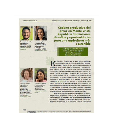
Leer
por
más...