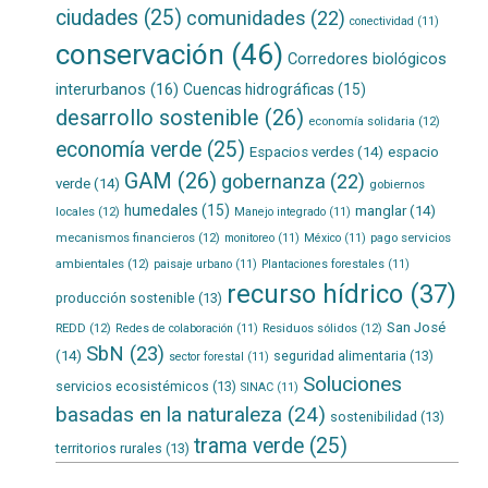
ciudades
(25)
comunidades
(22)
conectividad
(11)
conservación
(46)
Corredores biológicos
interurbanos
(16)
Cuencas hidrográficas
(15)
desarrollo sostenible
(26)
economía solidaria
(12)
economía verde
(25)
Espacios verdes
(14)
espacio
GAM
(26)
gobernanza
(22)
verde
(14)
gobiernos
humedales
(15)
manglar
(14)
locales
(12)
Manejo integrado
(11)
mecanismos financieros
(12)
pago servicios
monitoreo
(11)
México
(11)
ambientales
(12)
paisaje urbano
(11)
Plantaciones forestales
(11)
recurso hídrico
(37)
producción sostenible
(13)
San José
REDD
(12)
Residuos sólidos
(12)
Redes de colaboración
(11)
SbN
(23)
(14)
seguridad alimentaria
(13)
sector forestal
(11)
Soluciones
servicios ecosistémicos
(13)
SINAC
(11)
basadas en la naturaleza
(24)
sostenibilidad
(13)
trama verde
(25)
territorios rurales
(13)