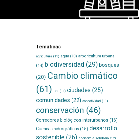
Temáticas
agua
(13)
arboricultura urbana
agricultura
(11)
biodiversidad
(29)
bosques
(14)
Cambio climático
(20)
(61)
ciudades
(25)
CBI
(11)
comunidades
(22)
conectividad
(11)
conservación
(46)
Corredores biológicos interurbanos
(16)
desarrollo
Cuencas hidrográficas
(15)
sostenible
(26)
economía solidaria
(12)