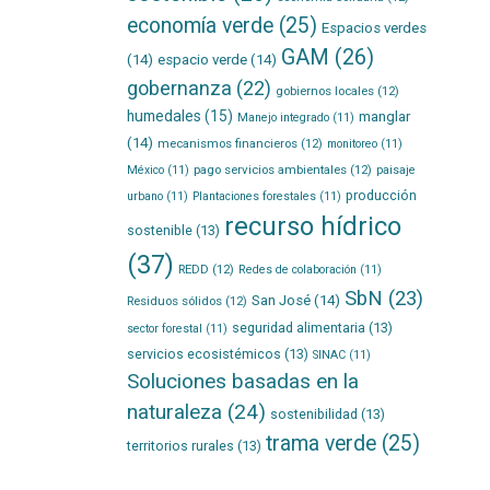
economía verde
(25)
Espacios verdes
GAM
(26)
(14)
espacio verde
(14)
gobernanza
(22)
gobiernos locales
(12)
humedales
(15)
manglar
Manejo integrado
(11)
(14)
mecanismos financieros
(12)
monitoreo
(11)
pago servicios ambientales
(12)
México
(11)
paisaje
producción
urbano
(11)
Plantaciones forestales
(11)
recurso hídrico
sostenible
(13)
(37)
REDD
(12)
Redes de colaboración
(11)
SbN
(23)
San José
(14)
Residuos sólidos
(12)
seguridad alimentaria
(13)
sector forestal
(11)
servicios ecosistémicos
(13)
SINAC
(11)
Soluciones basadas en la
naturaleza
(24)
sostenibilidad
(13)
trama verde
(25)
territorios rurales
(13)