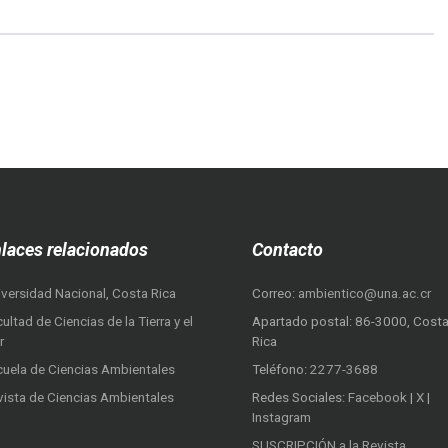
laces relacionados
Contacto
iversidad Nacional, Costa Rica
Correo:
ambientico@una.ac.cr
ultad de Ciencias de la Tierra y el
Apartado postal: 86-3000, Cost
r
Rica
cuela de Ciencias Ambientales
Teléfono:
2277-3688
vista de Ciencias Ambientales
Redes Sociales:
Facebook
|
X
|
Instagram
SUSCRIPCIÓN a la Revista