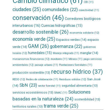
Cambio climático
(61)
CBI
(11)
ciudades
(25)
comunidades
(22)
conectividad
(11)
conservación
(46)
Corredores biológicos
interurbanos
(16)
Cuencas hidrográficas
(15)
desarrollo sostenible
(26)
economía solidaria
(12)
economía verde
(25)
Espacios verdes
(14)
espacio
GAM
(26)
gobernanza
(22)
verde
(14)
gobiernos
humedales
(15)
manglar
(14)
locales
(12)
Manejo integrado
(11)
mecanismos financieros
(12)
pago servicios
monitoreo
(11)
México
(11)
ambientales
(12)
paisaje urbano
(11)
Plantaciones forestales
(11)
recurso hídrico
(37)
producción sostenible
(13)
San José
REDD
(12)
Residuos sólidos
(12)
Redes de colaboración
(11)
SbN
(23)
(14)
seguridad alimentaria
(13)
sector forestal
(11)
Soluciones
servicios ecosistémicos
(13)
SINAC
(11)
basadas en la naturaleza
(24)
sostenibilidad
(13)
trama verde
(25)
territorios rurales
(13)