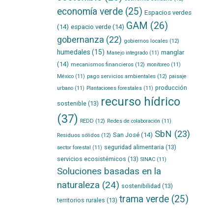
economía verde
(25)
Espacios verdes
GAM
(26)
(14)
espacio verde
(14)
gobernanza
(22)
gobiernos locales
(12)
humedales
(15)
manglar
Manejo integrado
(11)
(14)
mecanismos financieros
(12)
monitoreo
(11)
pago servicios ambientales
(12)
México
(11)
paisaje
producción
urbano
(11)
Plantaciones forestales
(11)
recurso hídrico
sostenible
(13)
(37)
REDD
(12)
Redes de colaboración
(11)
SbN
(23)
San José
(14)
Residuos sólidos
(12)
seguridad alimentaria
(13)
sector forestal
(11)
servicios ecosistémicos
(13)
SINAC
(11)
Soluciones basadas en la
naturaleza
(24)
sostenibilidad
(13)
trama verde
(25)
territorios rurales
(13)