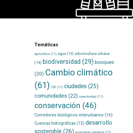
Temáticas
agua
(13)
arboricultura urbana
agricultura
(11)
biodiversidad
(29)
bosques
(14)
Cambio climático
(20)
(61)
ciudades
(25)
CBI
(11)
comunidades
(22)
conectividad
(11)
conservación
(46)
Corredores biológicos interurbanos
(16)
desarrollo
Cuencas hidrográficas
(15)
sostenible
(26)
economía solidaria
(12)