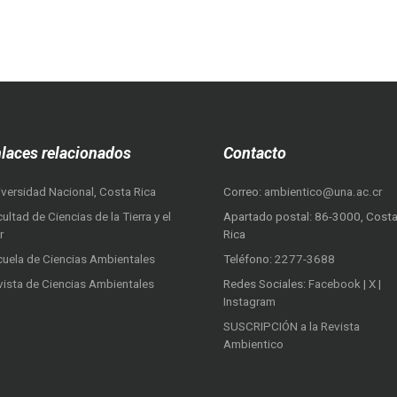
laces relacionados
Contacto
iversidad Nacional, Costa Rica
Correo:
ambientico@una.ac.cr
ultad de Ciencias de la Tierra y el
Apartado postal: 86-3000, Cost
r
Rica
cuela de Ciencias Ambientales
Teléfono:
2277-3688
vista de Ciencias Ambientales
Redes Sociales:
Facebook
|
X
|
Instagram
SUSCRIPCIÓN a la Revista
Ambientico