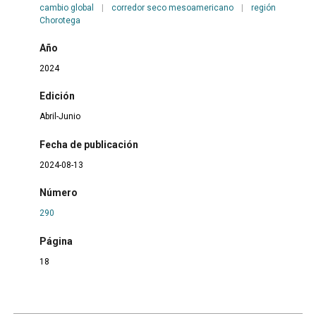
cambio global
|
corredor seco mesoamericano
|
región
Chorotega
Año
2024
Edición
Abril-Junio
Fecha de publicación
2024-08-13
Número
290
Página
18