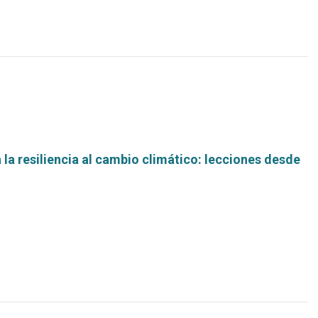
la resiliencia al cambio climático: lecciones desde
Leer
más...