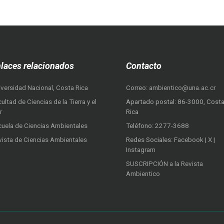
laces relacionados
Contacto
iversidad Nacional, Costa Rica
Correo:
ambientico@una.ac.cr
ultad de Ciencias de la Tierra y el
Apartado postal: 86-3000, Cost
r
Rica
cuela de Ciencias Ambientales
Teléfono:
2277-3688
vista de Ciencias Ambientales
Redes Sociales:
Facebook
|
X
|
Instagram
SUSCRIPCIÓN a la Revista
Ambientico