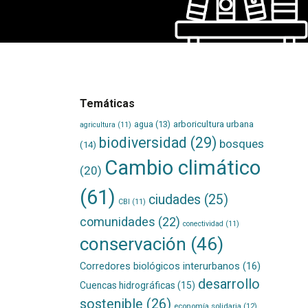
Temáticas
agua
(13)
arboricultura urbana
agricultura
(11)
biodiversidad
(29)
bosques
(14)
Cambio climático
(20)
(61)
ciudades
(25)
CBI
(11)
comunidades
(22)
conectividad
(11)
conservación
(46)
Corredores biológicos interurbanos
(16)
desarrollo
Cuencas hidrográficas
(15)
sostenible
(26)
economía solidaria
(12)