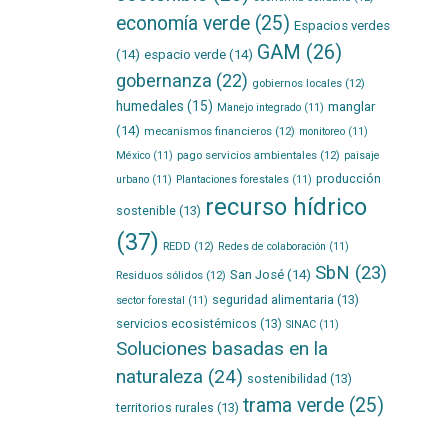
economía verde
(25)
Espacios verdes
GAM
(26)
(14)
espacio verde
(14)
gobernanza
(22)
gobiernos locales
(12)
humedales
(15)
manglar
Manejo integrado
(11)
(14)
mecanismos financieros
(12)
monitoreo
(11)
pago servicios ambientales
(12)
México
(11)
paisaje
producción
urbano
(11)
Plantaciones forestales
(11)
recurso hídrico
sostenible
(13)
(37)
REDD
(12)
Redes de colaboración
(11)
SbN
(23)
San José
(14)
Residuos sólidos
(12)
seguridad alimentaria
(13)
sector forestal
(11)
servicios ecosistémicos
(13)
SINAC
(11)
Soluciones basadas en la
naturaleza
(24)
sostenibilidad
(13)
trama verde
(25)
territorios rurales
(13)