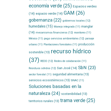
economía verde
(25)
Espacios verdes
GAM
(26)
(14)
espacio verde
(14)
gobernanza
(22)
gobiernos locales
(12)
humedales
(15)
manglar
Manejo integrado
(11)
(14)
mecanismos financieros
(12)
monitoreo
(11)
pago servicios ambientales
(12)
México
(11)
paisaje
producción
urbano
(11)
Plantaciones forestales
(11)
recurso hídrico
sostenible
(13)
(37)
REDD
(12)
Redes de colaboración
(11)
SbN
(23)
San José
(14)
Residuos sólidos
(12)
seguridad alimentaria
(13)
sector forestal
(11)
servicios ecosistémicos
(13)
SINAC
(11)
Soluciones basadas en la
naturaleza
(24)
sostenibilidad
(13)
trama verde
(25)
territorios rurales
(13)