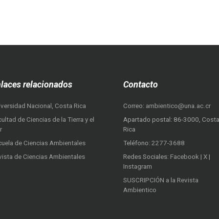
laces relacionados
Contacto
iversidad Nacional, Costa Rica
Correo:
ambientico@una.ac.cr
ultad de Ciencias de la Tierra y el
Apartado postal: 86-3000, Cost
r
Rica
cuela de Ciencias Ambientales
Teléfono:
2277-3688
vista de Ciencias Ambientales
Redes Sociales:
Facebook
|
X
|
Instagram
SUSCRIPCIÓN a la Revista
Ambientico