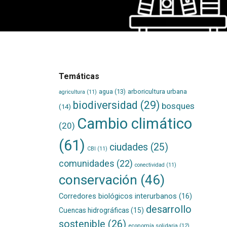
Temáticas
agua
(13)
arboricultura urbana
agricultura
(11)
biodiversidad
(29)
bosques
(14)
Cambio climático
(20)
(61)
ciudades
(25)
CBI
(11)
comunidades
(22)
conectividad
(11)
conservación
(46)
Corredores biológicos interurbanos
(16)
desarrollo
Cuencas hidrográficas
(15)
sostenible
(26)
economía solidaria
(12)