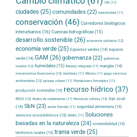
Cambio climático
(61)
CBI
(11)
ciudades
(25)
comunidades
(22)
conectividad
(11)
conservación
(46)
Corredores biológicos
interurbanos
(16)
Cuencas hidrográficas
(15)
desarrollo sostenible
(26)
economía solidaria
(12)
economía verde
(25)
Espacios verdes
(14)
espacio
GAM
(26)
gobernanza
(22)
verde
(14)
gobiernos
humedales
(15)
manglar
(14)
locales
(12)
Manejo integrado
(11)
mecanismos financieros
(12)
pago servicios
monitoreo
(11)
México
(11)
ambientales
(12)
paisaje urbano
(11)
Plantaciones forestales
(11)
recurso hídrico
(37)
producción sostenible
(13)
San José
REDD
(12)
Residuos sólidos
(12)
Redes de colaboración
(11)
SbN
(23)
(14)
seguridad alimentaria
(13)
sector forestal
(11)
Soluciones
servicios ecosistémicos
(13)
SINAC
(11)
basadas en la naturaleza
(24)
sostenibilidad
(13)
trama verde
(25)
territorios rurales
(13)