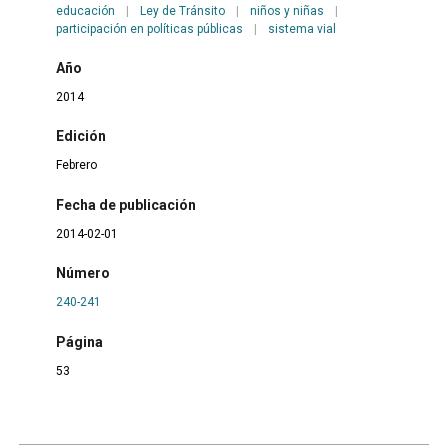
educación
|
Ley de Tránsito
|
niños y niñas
|
participación en políticas públicas
|
sistema vial
Año
2014
Edición
Febrero
Fecha de publicación
2014-02-01
Número
240-241
Página
53