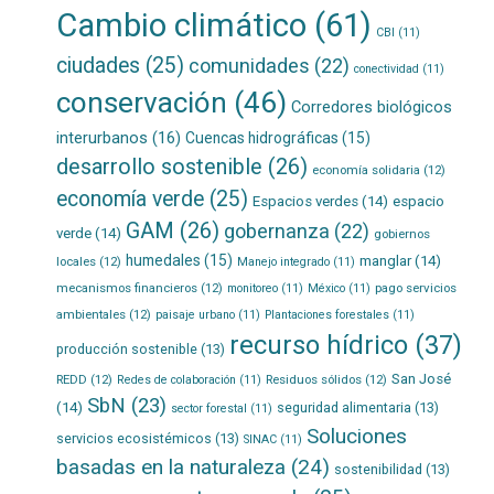
Cambio climático
(61)
CBI
(11)
ciudades
(25)
comunidades
(22)
conectividad
(11)
conservación
(46)
Corredores biológicos
interurbanos
(16)
Cuencas hidrográficas
(15)
desarrollo sostenible
(26)
economía solidaria
(12)
economía verde
(25)
Espacios verdes
(14)
espacio
GAM
(26)
gobernanza
(22)
verde
(14)
gobiernos
humedales
(15)
manglar
(14)
locales
(12)
Manejo integrado
(11)
mecanismos financieros
(12)
pago servicios
monitoreo
(11)
México
(11)
ambientales
(12)
paisaje urbano
(11)
Plantaciones forestales
(11)
recurso hídrico
(37)
producción sostenible
(13)
San José
REDD
(12)
Residuos sólidos
(12)
Redes de colaboración
(11)
SbN
(23)
(14)
seguridad alimentaria
(13)
sector forestal
(11)
Soluciones
servicios ecosistémicos
(13)
SINAC
(11)
basadas en la naturaleza
(24)
sostenibilidad
(13)