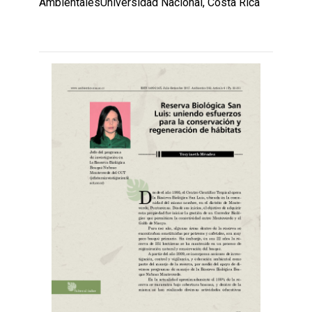
AmbientalesUniversidad Nacional, Costa Rica
Leer
por
más...