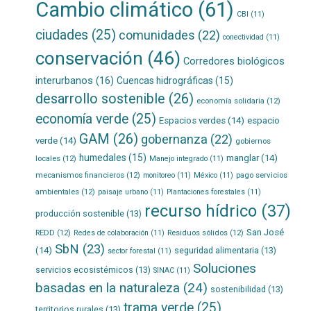
Cambio climático
(61)
CBI
(11)
ciudades
(25)
comunidades
(22)
conectividad
(11)
conservación
(46)
Corredores biológicos
interurbanos
(16)
Cuencas hidrográficas
(15)
desarrollo sostenible
(26)
economía solidaria
(12)
economía verde
(25)
Espacios verdes
(14)
espacio
GAM
(26)
gobernanza
(22)
verde
(14)
gobiernos
humedales
(15)
manglar
(14)
locales
(12)
Manejo integrado
(11)
mecanismos financieros
(12)
pago servicios
monitoreo
(11)
México
(11)
ambientales
(12)
paisaje urbano
(11)
Plantaciones forestales
(11)
recurso hídrico
(37)
producción sostenible
(13)
San José
REDD
(12)
Residuos sólidos
(12)
Redes de colaboración
(11)
SbN
(23)
(14)
seguridad alimentaria
(13)
sector forestal
(11)
Soluciones
servicios ecosistémicos
(13)
SINAC
(11)
basadas en la naturaleza
(24)
sostenibilidad
(13)
trama verde
(25)
territorios rurales
(13)