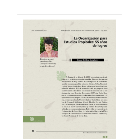
Leer
por
más...