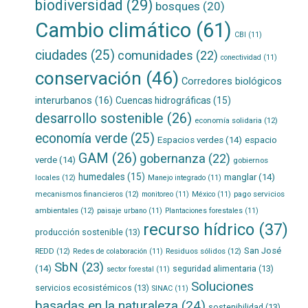
biodiversidad
(29)
bosques
(20)
Cambio climático
(61)
CBI
(11)
ciudades
(25)
comunidades
(22)
conectividad
(11)
conservación
(46)
Corredores biológicos
interurbanos
(16)
Cuencas hidrográficas
(15)
desarrollo sostenible
(26)
economía solidaria
(12)
economía verde
(25)
Espacios verdes
(14)
espacio
GAM
(26)
gobernanza
(22)
verde
(14)
gobiernos
humedales
(15)
manglar
(14)
locales
(12)
Manejo integrado
(11)
mecanismos financieros
(12)
pago servicios
monitoreo
(11)
México
(11)
ambientales
(12)
paisaje urbano
(11)
Plantaciones forestales
(11)
recurso hídrico
(37)
producción sostenible
(13)
San José
REDD
(12)
Residuos sólidos
(12)
Redes de colaboración
(11)
SbN
(23)
(14)
seguridad alimentaria
(13)
sector forestal
(11)
Soluciones
servicios ecosistémicos
(13)
SINAC
(11)
basadas en la naturaleza
(24)
sostenibilidad
(13)