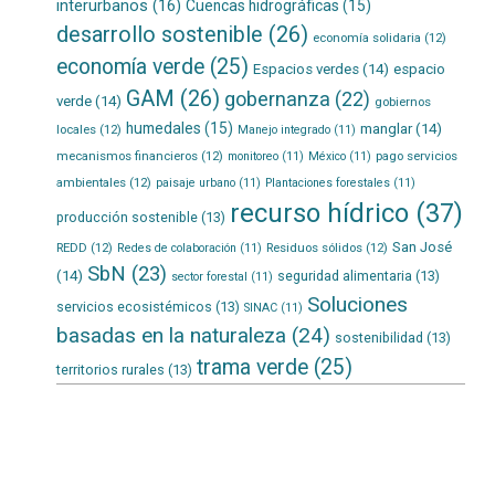
interurbanos
(16)
Cuencas hidrográficas
(15)
desarrollo sostenible
(26)
economía solidaria
(12)
economía verde
(25)
Espacios verdes
(14)
espacio
GAM
(26)
gobernanza
(22)
verde
(14)
gobiernos
humedales
(15)
manglar
(14)
locales
(12)
Manejo integrado
(11)
mecanismos financieros
(12)
pago servicios
monitoreo
(11)
México
(11)
ambientales
(12)
paisaje urbano
(11)
Plantaciones forestales
(11)
recurso hídrico
(37)
producción sostenible
(13)
San José
REDD
(12)
Residuos sólidos
(12)
Redes de colaboración
(11)
SbN
(23)
(14)
seguridad alimentaria
(13)
sector forestal
(11)
Soluciones
servicios ecosistémicos
(13)
SINAC
(11)
basadas en la naturaleza
(24)
sostenibilidad
(13)
trama verde
(25)
territorios rurales
(13)