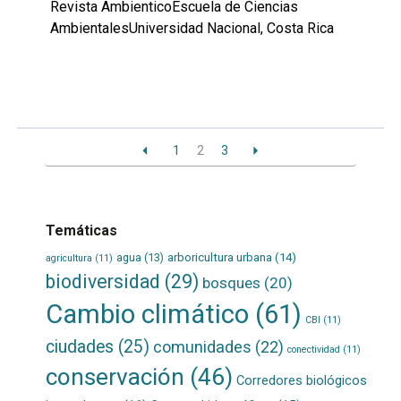
Revista AmbienticoEscuela de Ciencias
AmbientalesUniversidad Nacional, Costa Rica
Leer
por
más...
1
2
3
Temáticas
agua
(13)
arboricultura urbana
(14)
agricultura
(11)
biodiversidad
(29)
bosques
(20)
Cambio climático
(61)
CBI
(11)
ciudades
(25)
comunidades
(22)
conectividad
(11)
conservación
(46)
Corredores biológicos