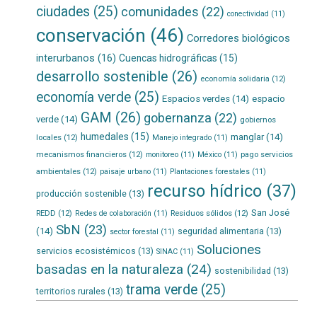
ciudades
(25)
comunidades
(22)
conectividad
(11)
conservación
(46)
Corredores biológicos
interurbanos
(16)
Cuencas hidrográficas
(15)
desarrollo sostenible
(26)
economía solidaria
(12)
economía verde
(25)
Espacios verdes
(14)
espacio
GAM
(26)
gobernanza
(22)
verde
(14)
gobiernos
humedales
(15)
manglar
(14)
locales
(12)
Manejo integrado
(11)
mecanismos financieros
(12)
pago servicios
monitoreo
(11)
México
(11)
ambientales
(12)
paisaje urbano
(11)
Plantaciones forestales
(11)
recurso hídrico
(37)
producción sostenible
(13)
San José
REDD
(12)
Residuos sólidos
(12)
Redes de colaboración
(11)
SbN
(23)
(14)
seguridad alimentaria
(13)
sector forestal
(11)
Soluciones
servicios ecosistémicos
(13)
SINAC
(11)
basadas en la naturaleza
(24)
sostenibilidad
(13)
trama verde
(25)
territorios rurales
(13)