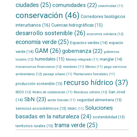
ciudades
(25)
comunidades
(22)
conectividad
(11)
conservación
(46)
Corredores biológicos
interurbanos
(16)
Cuencas hidrográficas
(15)
desarrollo sostenible
(26)
economía solidaria
(12)
economía verde
(25)
Espacios verdes
(14)
espacio
GAM
(26)
gobernanza
(22)
verde
(14)
gobiernos
humedales
(15)
manglar
(14)
locales
(12)
Manejo integrado
(11)
mecanismos financieros
(12)
pago servicios
monitoreo
(11)
México
(11)
ambientales
(12)
paisaje urbano
(11)
Plantaciones forestales
(11)
recurso hídrico
(37)
producción sostenible
(13)
San José
REDD
(12)
Residuos sólidos
(12)
Redes de colaboración
(11)
SbN
(23)
(14)
seguridad alimentaria
(13)
sector forestal
(11)
Soluciones
servicios ecosistémicos
(13)
SINAC
(11)
basadas en la naturaleza
(24)
sostenibilidad
(13)
trama verde
(25)
territorios rurales
(13)