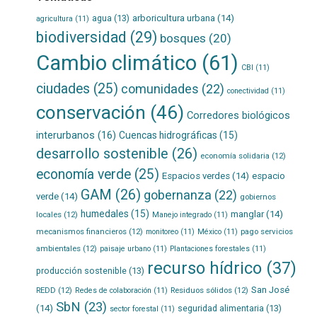
agua
(13)
arboricultura urbana
(14)
agricultura
(11)
biodiversidad
(29)
bosques
(20)
Cambio climático
(61)
CBI
(11)
ciudades
(25)
comunidades
(22)
conectividad
(11)
conservación
(46)
Corredores biológicos
interurbanos
(16)
Cuencas hidrográficas
(15)
desarrollo sostenible
(26)
economía solidaria
(12)
economía verde
(25)
Espacios verdes
(14)
espacio
GAM
(26)
gobernanza
(22)
verde
(14)
gobiernos
humedales
(15)
manglar
(14)
locales
(12)
Manejo integrado
(11)
mecanismos financieros
(12)
pago servicios
monitoreo
(11)
México
(11)
ambientales
(12)
paisaje urbano
(11)
Plantaciones forestales
(11)
recurso hídrico
(37)
producción sostenible
(13)
San José
REDD
(12)
Residuos sólidos
(12)
Redes de colaboración
(11)
SbN
(23)
(14)
seguridad alimentaria
(13)
sector forestal
(11)