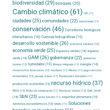
biodiversidad
(29)
bosques
(20)
Cambio climático
(61)
CBI
(11)
ciudades
(25)
comunidades
(22)
conectividad
(11)
conservación
(46)
Corredores biológicos
interurbanos
(16)
Cuencas hidrográficas
(15)
desarrollo sostenible
(26)
economía solidaria
(12)
economía verde
(25)
Espacios verdes
(14)
espacio
GAM
(26)
gobernanza
(22)
verde
(14)
gobiernos
humedales
(15)
manglar
(14)
locales
(12)
Manejo integrado
(11)
mecanismos financieros
(12)
pago servicios
monitoreo
(11)
México
(11)
ambientales
(12)
paisaje urbano
(11)
Plantaciones forestales
(11)
recurso hídrico
(37)
producción sostenible
(13)
San José
REDD
(12)
Residuos sólidos
(12)
Redes de colaboración
(11)
SbN
(23)
(14)
seguridad alimentaria
(13)
sector forestal
(11)
Soluciones
servicios ecosistémicos
(13)
SINAC
(11)