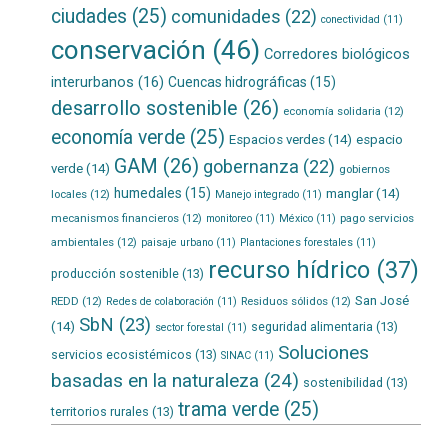
ciudades
(25)
comunidades
(22)
conectividad
(11)
conservación
(46)
Corredores biológicos
interurbanos
(16)
Cuencas hidrográficas
(15)
desarrollo sostenible
(26)
economía solidaria
(12)
economía verde
(25)
Espacios verdes
(14)
espacio
GAM
(26)
gobernanza
(22)
verde
(14)
gobiernos
humedales
(15)
manglar
(14)
locales
(12)
Manejo integrado
(11)
mecanismos financieros
(12)
pago servicios
monitoreo
(11)
México
(11)
ambientales
(12)
paisaje urbano
(11)
Plantaciones forestales
(11)
recurso hídrico
(37)
producción sostenible
(13)
San José
REDD
(12)
Residuos sólidos
(12)
Redes de colaboración
(11)
SbN
(23)
(14)
seguridad alimentaria
(13)
sector forestal
(11)
Soluciones
servicios ecosistémicos
(13)
SINAC
(11)
basadas en la naturaleza
(24)
sostenibilidad
(13)
trama verde
(25)
territorios rurales
(13)