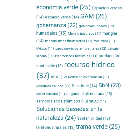
economía verde
(25)
Espacios verdes
GAM
(26)
(14)
espacio verde
(14)
gobernanza
(22)
gobiernos locales
(12)
humedales
(15)
manglar
Manejo integrado
(11)
(14)
mecanismos financieros
(12)
monitoreo
(11)
pago servicios ambientales
(12)
México
(11)
paisaje
producción
urbano
(11)
Plantaciones forestales
(11)
recurso hídrico
sostenible
(13)
(37)
REDD
(12)
Redes de colaboración
(11)
SbN
(23)
San José
(14)
Residuos sólidos
(12)
seguridad alimentaria
(13)
sector forestal
(11)
servicios ecosistémicos
(13)
SINAC
(11)
Soluciones basadas en la
naturaleza
(24)
sostenibilidad
(13)
trama verde
(25)
territorios rurales
(13)