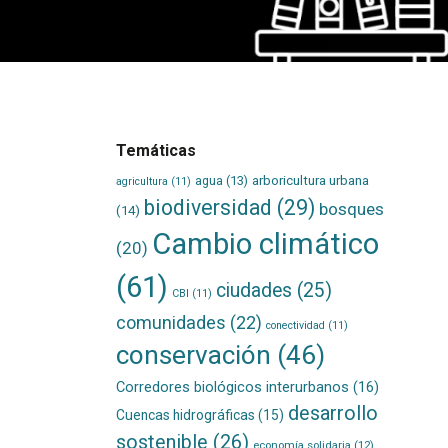
Temáticas
agua
(13)
arboricultura urbana
agricultura
(11)
biodiversidad
(29)
bosques
(14)
Cambio climático
(20)
(61)
ciudades
(25)
CBI
(11)
comunidades
(22)
conectividad
(11)
conservación
(46)
Corredores biológicos interurbanos
(16)
desarrollo
Cuencas hidrográficas
(15)
sostenible
(26)
economía solidaria
(12)