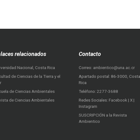
laces relacionados
Contacto
iversidad Nacional, Costa Rica
Correo:
ambientico@una.ac.cr
ultad de Ciencias de la Tierra y el
Apartado postal: 86-3000, Cost
r
Rica
cuela de Ciencias Ambientales
Teléfono:
2277-3688
vista de Ciencias Ambientales
Redes Sociales:
Facebook
|
X
|
Instagram
SUSCRIPCIÓN a la Revista
Ambientico