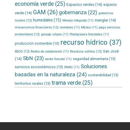
economía verde
(25)
Espacios verdes
(14)
espacio
GAM
(26)
gobernanza
(22)
verde
(14)
gobiernos
humedales
(15)
manglar
(14)
locales
(12)
Manejo integrado
(11)
mecanismos financieros
(12)
pago servicios
monitoreo
(11)
México
(11)
ambientales
(12)
paisaje urbano
(11)
Plantaciones forestales
(11)
recurso hídrico
(37)
producción sostenible
(13)
San José
REDD
(12)
Residuos sólidos
(12)
Redes de colaboración
(11)
SbN
(23)
(14)
seguridad alimentaria
(13)
sector forestal
(11)
Soluciones
servicios ecosistémicos
(13)
SINAC
(11)
basadas en la naturaleza
(24)
sostenibilidad
(13)
trama verde
(25)
territorios rurales
(13)